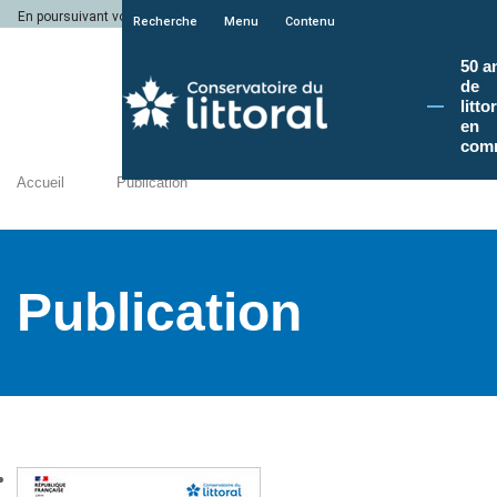
En poursuivant votre navigation sur le site du Conservatoire du littoral, vous a
Recherche
Menu
Contenu
50 a
de
litto
en
com
Accueil
Publication
Publication