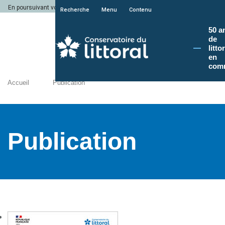
En poursuivant votre navigation sur le site du Conservatoire du littoral, vous a
Recherche
Menu
Contenu
50 a
de
litto
en
com
Accueil
Publication
Publication