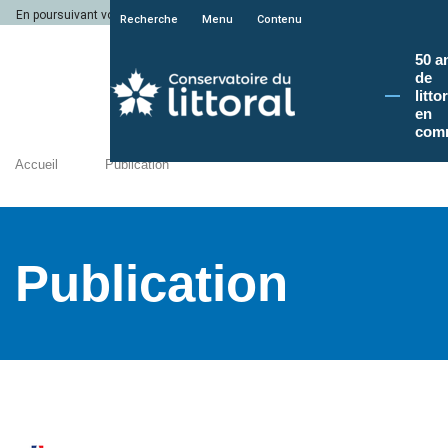
En poursuivant votre navigation sur le site du Conservatoire du littoral, vous a
Recherche
Menu
Contenu
50 a
de
litto
en
com
Accueil
Publication
Publication