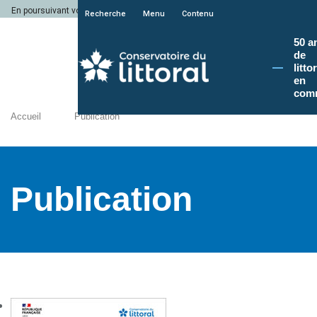
En poursuivant votre navigation sur le site du Conservatoire du littoral, vous a
Recherche
Menu
Contenu
50 a
de
litto
en
com
Accueil
Publication
Publication