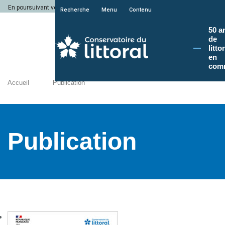
En poursuivant votre navigation sur le site du Conservatoire du littoral, vous a
Recherche
Menu
Contenu
50 a
de
litto
en
com
Accueil
Publication
Publication