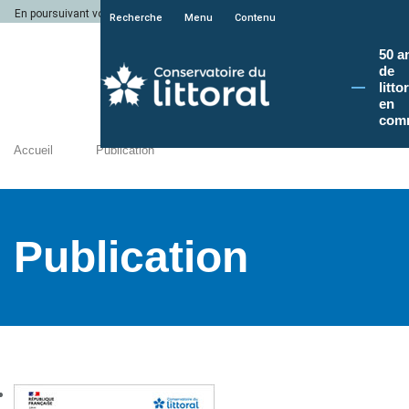
En poursuivant votre navigation sur le site du Conservatoire du littoral, vous a
Recherche
Menu
Contenu
50 a
de
litto
en
com
Accueil
Publication
Publication