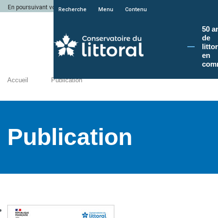
En poursuivant votre navigation sur le site du Conservatoire du littoral, vous a
Recherche
Menu
Contenu
50 a
de
litto
en
com
Accueil
Publication
Publication