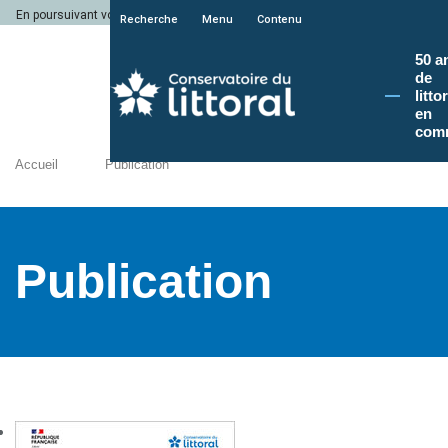
En poursuivant votre navigation sur le site du Conservatoire du littoral, vous a
Recherche
Menu
Contenu
50 a
de
litto
en
com
Accueil
Publication
Publication