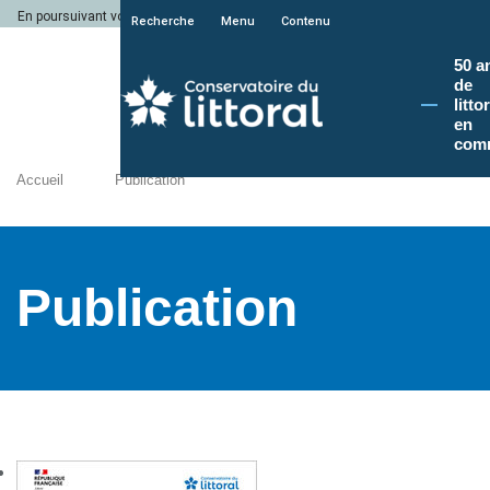
En poursuivant votre navigation sur le site du Conservatoire du littoral, vous a
Recherche
Menu
Contenu
50 a
de
litto
en
com
Accueil
Publication
Publication