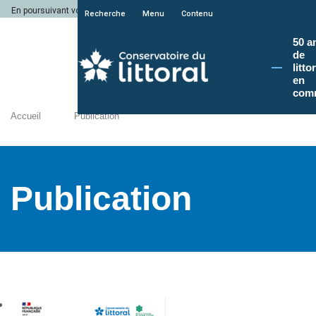
En poursuivant votre navigation sur le site du Conservatoire du littoral, vous a
Recherche
Menu
Contenu
50 a
de
litto
en
com
Accueil
Publication
Publication