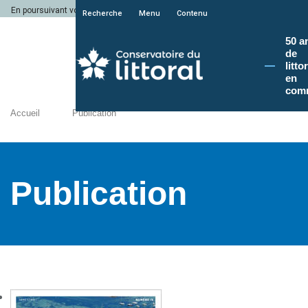
En poursuivant votre navigation sur le site du Conservatoire du littoral, vous a
Recherche
Menu
Contenu
50 a
de
litto
en
com
Accueil
Publication
Publication