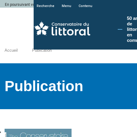
En poursuivant votre navigation sur le site du Conservatoire du littoral, vous a
Recherche
Menu
Contenu
50 a
de
litto
en
com
Accueil
Publication
Publication