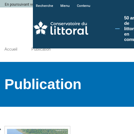
En poursuivant votre navigation sur le site du Conservatoire du littoral, vous a
Recherche
Menu
Contenu
50 a
de
litto
en
com
Accueil
Publication
Publication