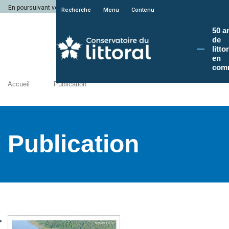
En poursuivant votre navigation sur le site du Conservatoire du littoral, vous a
Recherche
Menu
Contenu
50 a
de
litto
en
com
Accueil
Publication
Publication