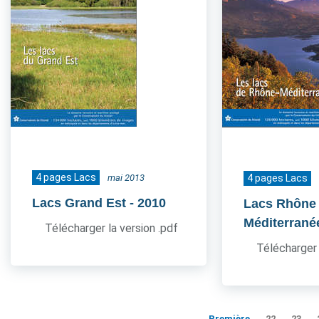
4 pages Lacs
mai 2013
4 pages Lacs
Lacs Grand Est
- 2010
Lacs Rhône
Méditerrané
Télécharger la version .pdf
Télécharger 
Première
22
23