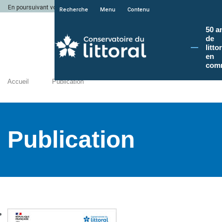
En poursuivant votre navigation sur le site du Conservatoire du littoral, vous a
Recherche
Menu
Contenu
50 a
de
litto
en
com
Accueil
Publication
Publication