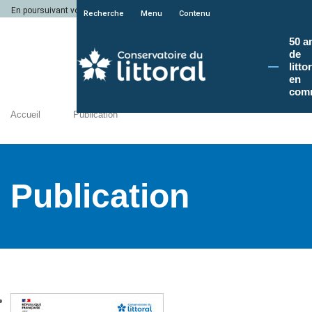
En poursuivant votre navigation sur le site du Conservatoire du littoral, vous a
Recherche
Menu
Contenu
50 a
de
litto
en
com
Accueil
Publication
Publication