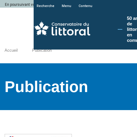
En poursuivant votre navigation sur le site du Conservatoire du littoral, vous a
Recherche
Menu
Contenu
50 a
de
litto
en
com
Accueil
Publication
Publication