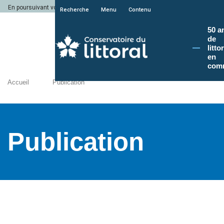
En poursuivant votre navigation sur le site du Conservatoire du littoral, vous a
Recherche
Menu
Contenu
50 a
de
litto
en
com
Accueil
Publication
Publication