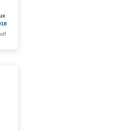
aux
018
.pdf