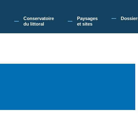
 Conservatoire du littoral, vous acceptez l'utilisation de cookies pour vous propose
Conservatoire
Paysages
Dossier
du littoral
et sites