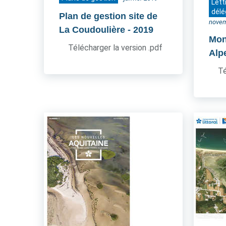
Lett
délé
Plan de gestion site de
novem
La Coudoulière
- 2019
Mon
Télécharger la version .pdf
Alp
Té