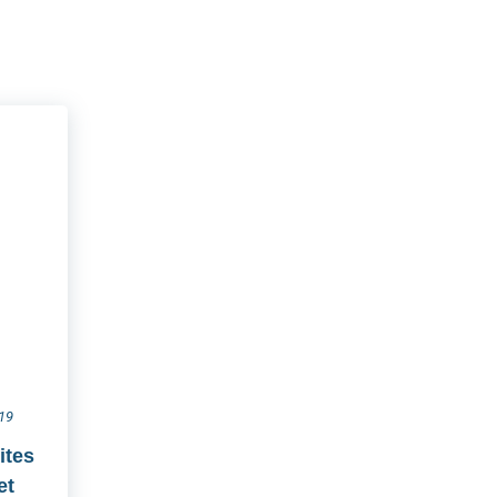
019
ites
et