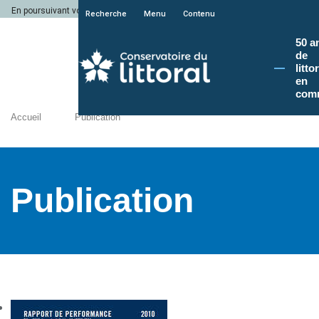
En poursuivant votre navigation sur le site du Conservatoire du littoral, vous a
Recherche
Menu
Contenu
50 a
de
litto
en
com
Accueil
Publication
Publication