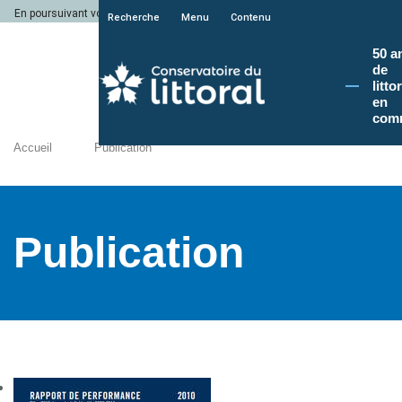
En poursuivant votre navigation sur le site du Conservatoire du littoral, vous a
Recherche
Menu
Contenu
50 a
de
litto
en
com
Accueil
Publication
Publication