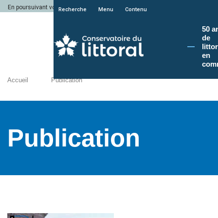
En poursuivant votre navigation sur le site du Conservatoire du littoral, vous a
Recherche
Menu
Contenu
50 a
de
litto
en
com
Accueil
Publication
Publication