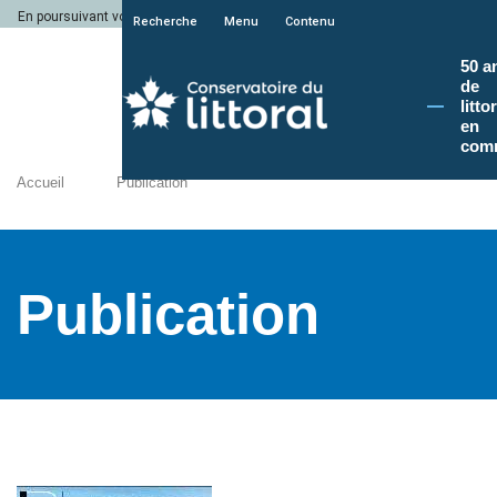
En poursuivant votre navigation sur le site du Conservatoire du littoral, vous a
Recherche
Menu
Contenu
50 a
de
litto
en
com
Accueil
Publication
Publication