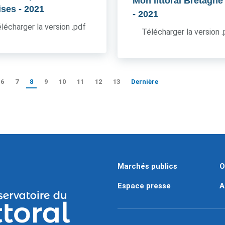
Mon littoral Bretagne
ises
- 2021
- 2021
lécharger la version .pdf
Télécharger la version 
6
7
8
9
10
11
12
13
Dernière
Marchés publics
O
Espace presse
A