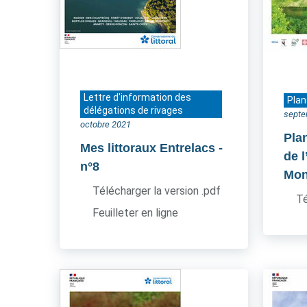
Lettre d'information des
Plan
délégations de rivages
septe
octobre 2021
Pla
Mes littoraux Entrelacs
-
de l
n°8
Mon
Télécharger la version .pdf
Té
Feuilleter en ligne