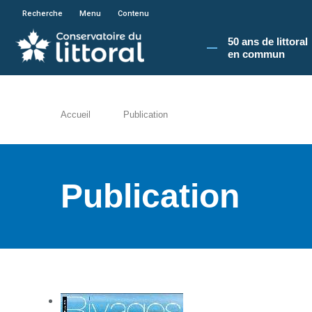
En poursuivant votre navigation sur le site du
Recherche
Menu
Contenu
50 ans de littoral
en commun​
Accueil
Publication
Publication