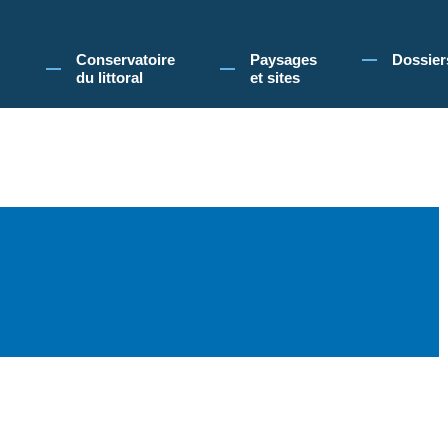
 Conservatoire du littoral, vous acceptez l'utilisation de cookies pour vous propose
Conservatoire
Paysages
Dossier
du littoral
et sites