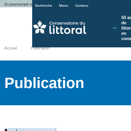
En poursuivant votre navigation sur le site du Conservatoire du littoral, vous a
Recherche
Menu
Contenu
50 a
de
litto
en
com
Accueil
Publication
Publication