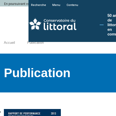
En poursuivant votre navigation sur le site du Conservatoire du littoral, vous a
Recherche
Menu
Contenu
50 a
de
litto
en
com
Accueil
Publication
Publication