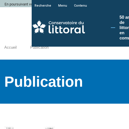
En poursuivant votre navigation sur le site du Conservatoire du littoral, vous a
Recherche
Menu
Contenu
50 a
de
litto
en
com
Accueil
Publication
Publication