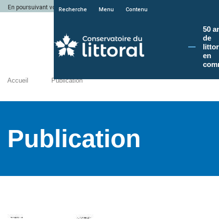
En poursuivant votre navigation sur le site du Conservatoire du littoral, vous a
Recherche
Menu
Contenu
50 a
de
litto
en
com
Accueil
Publication
Publication