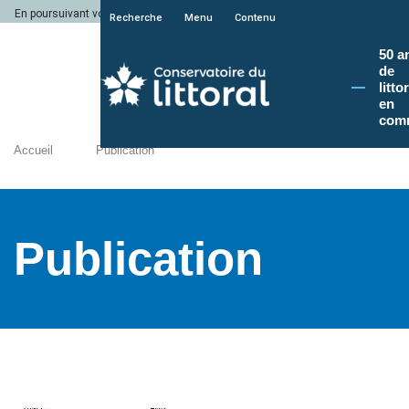
En poursuivant votre navigation sur le site du Conservatoire du littoral, vous a
Recherche
Menu
Contenu
50 a
de
litto
en
com
Accueil
Publication
Publication