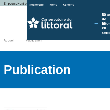
En poursuivant votre navigation sur le site du Conservatoire du littoral, vous a
Recherche
Menu
Contenu
50 a
de
litto
en
com
Accueil
Publication
Publication