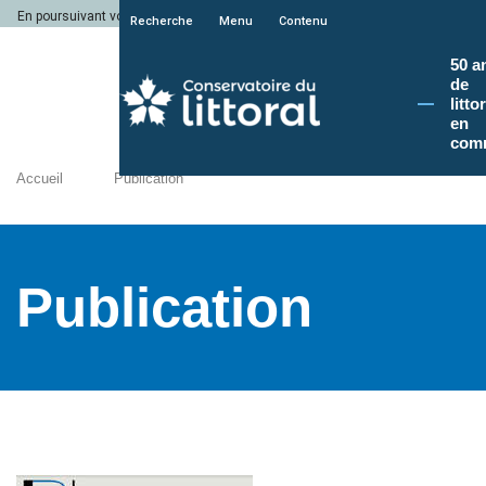
En poursuivant votre navigation sur le site du Conservatoire du littoral, vous a
Recherche
Menu
Contenu
50 a
de
litto
en
com
Accueil
Publication
Publication