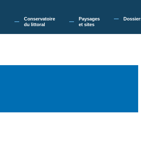
 Conservatoire du littoral, vous acceptez l'utilisation de cookies pour vous propose
Conservatoire
Paysages
Dossier
du littoral
et sites