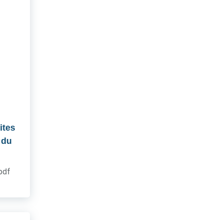
ites
 du
.pdf