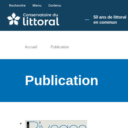
En poursuivant votre navigation sur le site du
Recherche
Menu
Contenu
50 ans de littoral
en commun​
Accueil
Publication
Publication