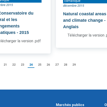
atique
climatique
mbre 2015
décembre 2015
Conservatoire du
Natural coastal areas
oral et les
and climate change
-
ngements
Anglais
matiques
- 2015
Télécharger la version 
lécharger la version .pdf
21
22
23
24
25
26
27
28
29
Marchés publics
O