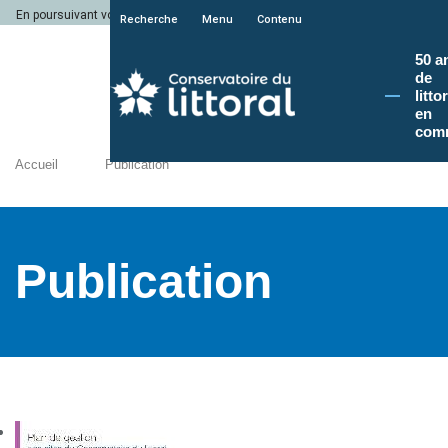
En poursuivant votre navigation sur le site du Conservatoire du littoral, vous a
Recherche
Menu
Contenu
50 a
de
litto
en
com
Accueil
Publication
Publication