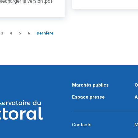
lécharger la version .pdf
3
4
5
6
Dernière
Marchés publics
O
Espace presse
A
Contacts
M