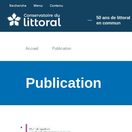
En poursuivant votre navigation sur le site du
Recherche
Menu
Contenu
50 ans de littoral
en commun​
Accueil
Publication
Publication