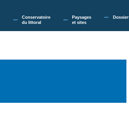
 Conservatoire du littoral, vous acceptez l'utilisation de cookies pour vous propose
Conservatoire
Paysages
Dossier
du littoral
et sites