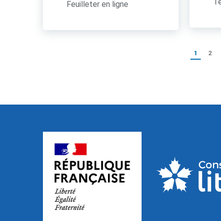
Té
Feuilleter en ligne
1
2