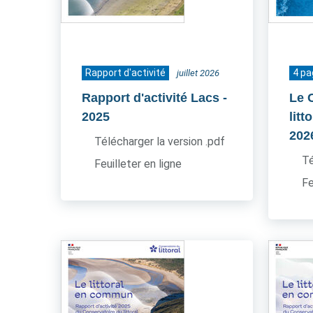
Rapport d'activité
4 p
juillet 2026
Rapport d'activité Lacs
-
Le 
2025
litt
202
Télécharger la version .pdf
Té
Feuilleter en ligne
Fe