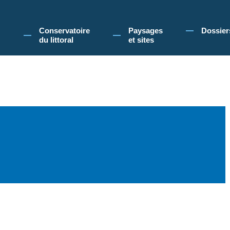
 Conservatoire du littoral, vous acceptez l'utilisation de cookies pour vous propose
Conservatoire
Paysages
Dossier
du littoral
et sites