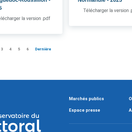
guedoc-Roussillon
-
Normandie
- 2025
5
Télécharger la version 
lécharger la version .pdf
3
4
5
6
Dernière
Marchés publics
O
Espace presse
A