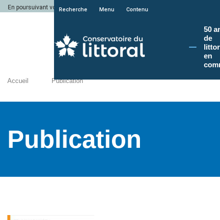
En poursuivant votre navigation sur le site du Conservatoire du littoral, vous a
Recherche
Menu
Contenu
50 a
de
litto
en
com
Accueil
Publication
Publication