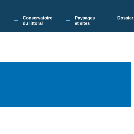
 Conservatoire du littoral, vous acceptez l'utilisation de cookies pour vous propose
Conservatoire
Paysages
Dossier
du littoral
et sites