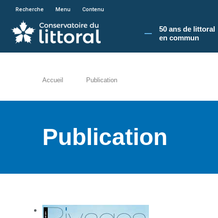
En poursuivant votre navigation sur le site du
Recherche
Menu
Contenu
50 ans de littoral
en commun​
Accueil
Publication
Publication