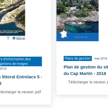
Plans de gestion
mai 2018
re d'information des
gations de rivages
Plan de gestion du si
t 2018
du Cap Martin
- 2018
littoral Entrelacs 5
-
Télécharger la version 
8
lécharger la version .pdf