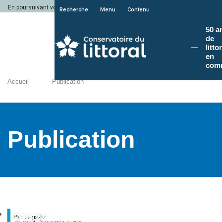
En poursuivant votre navigation sur le site du Conservatoire du littoral, vous a
Recherche
Menu
Contenu
50 a
de
litto
en
com
Accueil
Publication
Publication