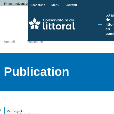
En poursuivant votre navigation sur le site du Conservatoire du littoral, vous a
Recherche
Menu
Contenu
50 a
de
litto
en
com
Accueil
Publication
Publication