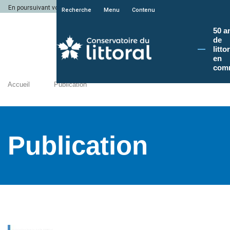
En poursuivant votre navigation sur le site du Conservatoire du littoral, vous a
Recherche
Menu
Contenu
50 a
de
litto
en
com
Accueil
Publication
Publication