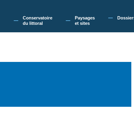
 Conservatoire du littoral, vous acceptez l'utilisation de cookies pour vous propose
Conservatoire
Paysages
Dossier
du littoral
et sites