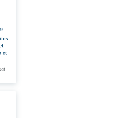
019
ites
et
 et
.pdf