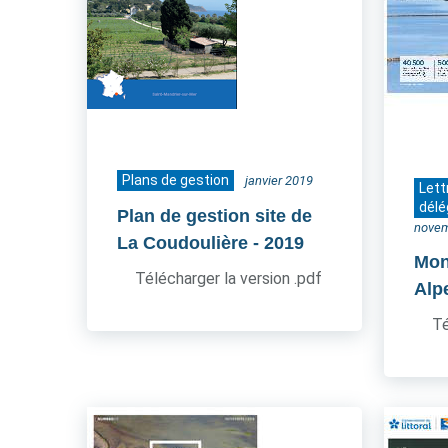
Plans de gestion
janvier 2019
Lett
délé
Plan de gestion site de
novem
La Coudoulière
- 2019
Mon
Télécharger la version .pdf
Alp
Té