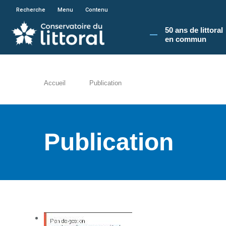
En poursuivant votre navigation sur le site du
Recherche
Menu
Contenu
50 ans de littoral
en commun​
Accueil
Publication
Publication