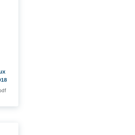
aux
018
.pdf