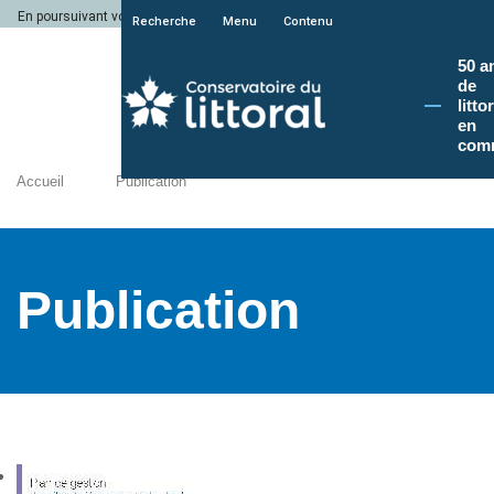
En poursuivant votre navigation sur le site du Conservatoire du littoral, vous a
Recherche
Menu
Contenu
50 a
de
litto
en
com
Accueil
Publication
Publication