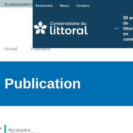
En poursuivant votre navigation sur le site du Conservatoire du littoral, vous a
Recherche
Menu
Contenu
50 a
de
litto
en
com
Accueil
Publication
Publication