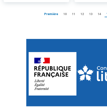
Première
10
11
12
13
14