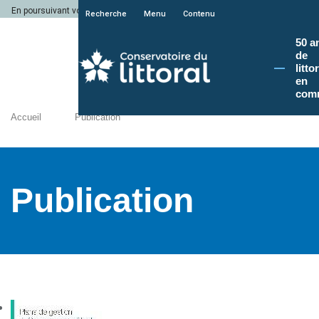
En poursuivant votre navigation sur le site du Conservatoire du littoral, vous a
Recherche
Menu
Contenu
50 a
de
litto
en
com
Accueil
Publication
Publication