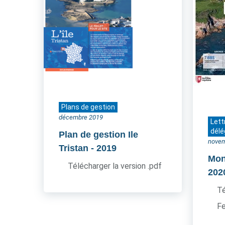
Plans de gestion
décembre 2019
Lett
délé
Plan de gestion Ile
novem
Tristan
- 2019
Mon 
Télécharger la version .pdf
202
Té
Fe