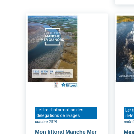
Lettre d'information des
Lett
délégations de rivages
délé
octobre 2019
août 
Mon littoral Manche Mer
Mes