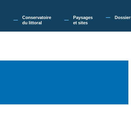
 Conservatoire du littoral, vous acceptez l'utilisation de cookies pour vous propose
Conservatoire
Paysages
Dossier
du littoral
et sites