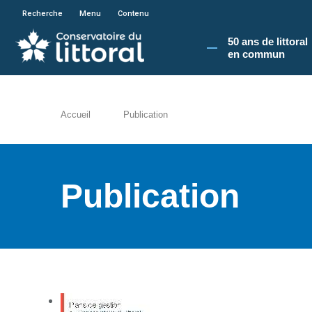
En poursuivant votre navigation sur le site du
Recherche
Menu
Contenu
50 ans de littoral
en commun​
Accueil
Publication
Publication