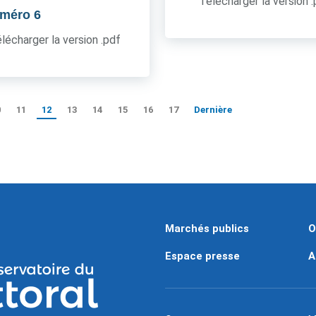
Télécharger la version 
uméro 6
lécharger la version .pdf
0
11
12
13
14
15
16
17
Dernière
Marchés publics
O
Espace presse
A