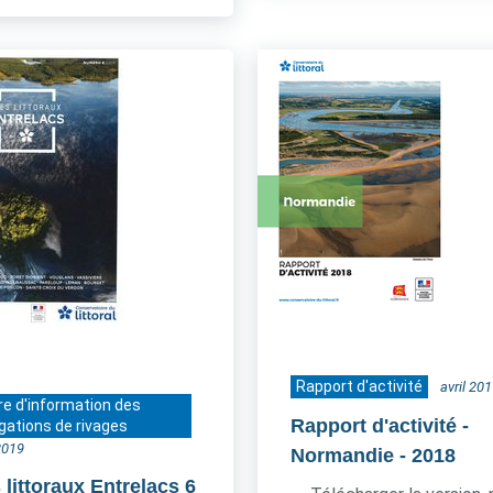
Rapport d'activité
avril 20
re d'information des
Rapport d'activité -
gations de rivages
2019
Normandie
- 2018
 littoraux Entrelacs 6