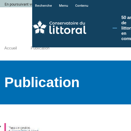
En poursuivant votre navigation sur le site du Conservatoire du littoral, vous a
Recherche
Menu
Contenu
50 a
de
litto
en
com
Accueil
Publication
Publication