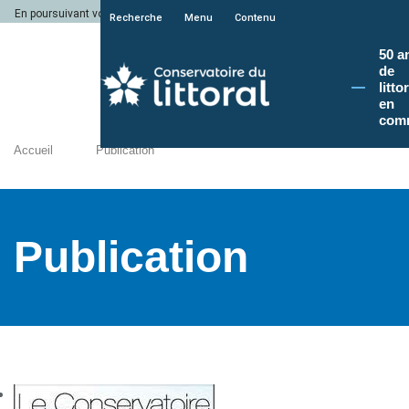
En poursuivant votre navigation sur le site du Conservatoire du littoral, vous a
Recherche
Menu
Contenu
50 a
de
litto
en
com
Accueil
Publication
Publication