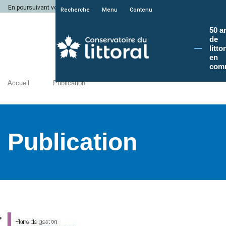
En poursuivant votre navigation sur le site du Conservatoire du littoral, vous a
Recherche
Menu
Contenu
50 a
de
litto
en
com
Accueil
Publication
Publication