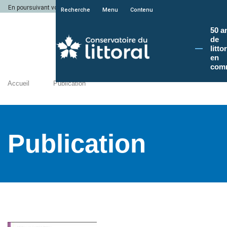
En poursuivant votre navigation sur le site du Conservatoire du littoral, vous a
Recherche
Menu
Contenu
50 a
de
litto
en
com
Accueil
Publication
Publication