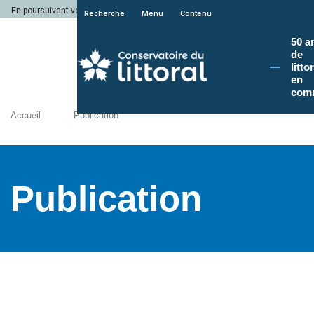
En poursuivant votre navigation sur le site du Conservatoire du littoral, vous a
Recherche
Menu
Contenu
50 a
de
litto
en
com
Accueil
Publication
Publication